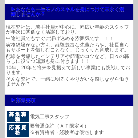
▶
あなたも一生モノのスキルを身につけて末永く活
躍しませんか？
現在弊社は、若手社員が中心に、幅広い年齢のスタッフ
が年次に関係なく活躍しており、
中途社員でもすぐに溶け込める雰囲気です！！！
実務経験がない方も、経験豊富な先輩たちや、社長自ら
もサポートを惜しむことなく、じっくりと育成します。
配線を考慮したインテリアや節電のコツなど、日々の暮
らしに役立つ知識も身に付きます！！
10年、20年と将来を見据えて新しい事業にも挑戦してお
ります。
そんな弊社で、一緒に明るくやりがいを感じながら働き
ませんか？
▶
募集要項
募 集 職
電気工事スタッフ
種
要普通免許（ＡＴ限定可）
応 募 資
格
※有資格者・経験者は優遇します