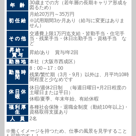
30歳までの方（若年層の長期キャリア形成を
年 齢
図るため）
月給20万円～35万円
初 任 給
※試用期間3か月あり（給与に変更はありま
せん）
交通費上限1万円迄支給・皆勤手当・住宅手
そ の 他
当・残業手当・休日出勤手当・資格手当 な
ど
昇 給・
昇給/あり 賞与/年2回
賞 与
勤 務 地
本社（大阪市西成区）
8：00～17：00
勤 務 時
残業/繁忙期（3月・9月）以外は、月平均10時
間
間程度と少なめです
休日/週休2日制 （毎週日曜日+月2日程度の
休 日 休
土曜日または平日）
暇
休暇/夏季、年末年始、有給休暇
福 利 厚
各種社会保険・退職金制度（勤続10年以上)・
生
資格取得支援あり
人 員
2名
※働くイメージを持つため、仕事の風景を見学すること
も可能です！！